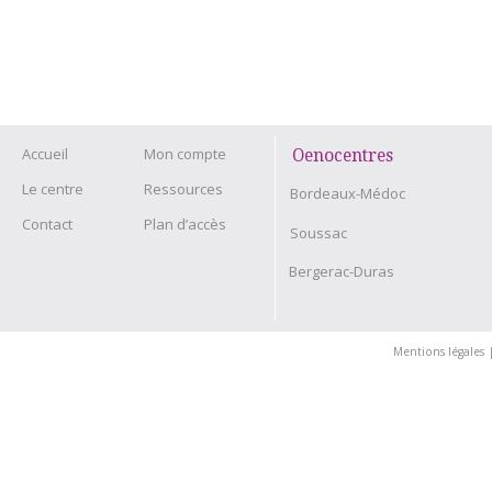
Accueil
Mon compte
Oenocentres
Le centre
Ressources
Bordeaux-Médoc
Contact
Plan d’accès
Soussac
Bergerac-Duras
Mentions légales