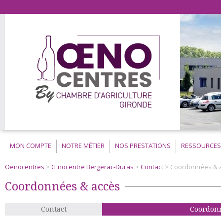
MON COMPTE
NOTRE MÉTIER
NOS PRESTATIONS
RESSOURCES
Oenocentres
>
Œnocentre Bergerac-Duras
>
Contact
>
Coordonnées & 
Coordonnées & accès
Contact
Coordonn