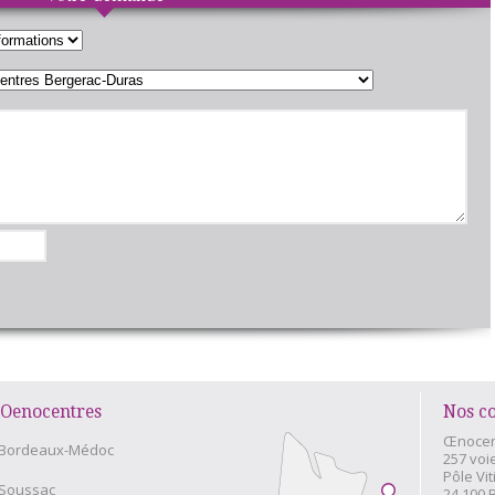
Oenocentres
Nos c
Œnocen
Bordeaux-Médoc
257 voi
Pôle Vit
Soussac
24 100