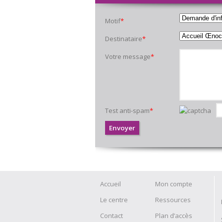
Motif
*
Destinataire
*
Votre message
*
Test anti-spam
*
Accueil
Mon compte
Le centre
Ressources
Contact
Plan d’accès