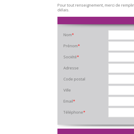
Pour tout renseignement, merci de remplir
délais.
Nom
*
Prénom
*
Société
*
Adresse
Code postal
Ville
Email
*
Téléphone
*