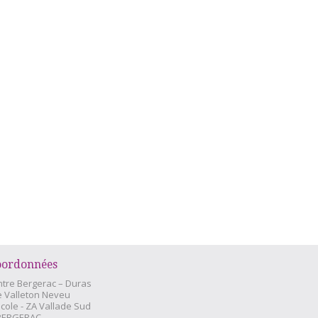
oordonnées
tre Bergerac – Duras
e Valleton Neveu
icole - ZA Vallade Sud
 BERGERAC